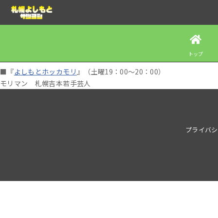
トップ
■『
よしもとホッカモリ
』（土曜19：00～20：00）
モリマン 札幌吉本若手芸人
プライバシ