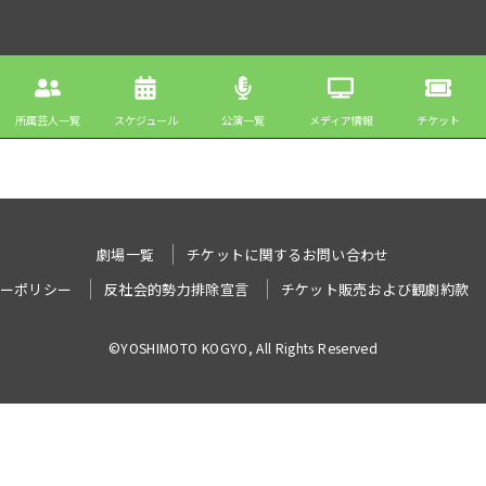
所属芸人一覧
スケジュール
公演一覧
メディア情報
チケット
劇場一覧
チケットに関するお問い合わせ
ーポリシー
反社会的勢力排除宣言
チケット販売および観劇約款
©YOSHIMOTO KOGYO, All Rights Reserved